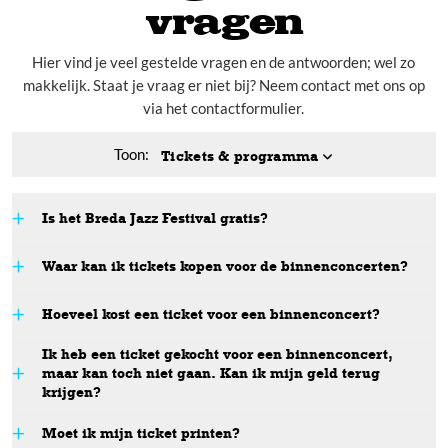
Informatie
vragen
Merchandise
Hier vind je veel gestelde vragen en de antwoorden; wel zo
makkelijk. Staat je vraag er niet bij? Neem contact met ons op
Pers
via het contactformulier.
Contact
Toon:
Tickets & programma
Is het Breda Jazz Festival gratis?
Waar kan ik tickets kopen voor de binnenconcerten?
Klik
Hoeveel kost een ticket voor een binnenconcert?
hier
Klik hier
Bekijk hier
Ik heb een ticket gekocht voor een binnenconcert,
maar kan toch niet gaan. Kan ik mijn geld terug
krijgen?
Moet ik mijn ticket printen?