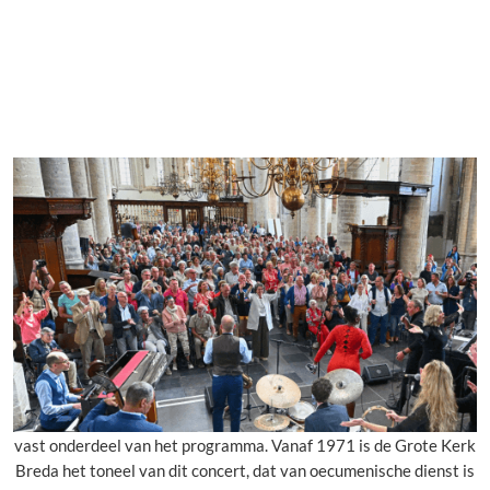
Informatie
Merchandise
Pers
Contact
Het eerste gospelconcert is uitverkocht. Wegens deze grote
belangstelling stellen we kaarten kaarten beschikbaar voor de
tweede gospeldienst. Aanvangstijd is 12:00 uur. Let op; de
zaal gaat deze keer niet een half uur voor aanvang open.
Leestijd:
1
minuten
Gospelconcert: een traditie
Het gospelconcert is al sinds het eerste Breda Jazz Festival een
vast onderdeel van het programma. Vanaf 1971 is de Grote Kerk
Breda het toneel van dit concert, dat van oecumenische dienst is