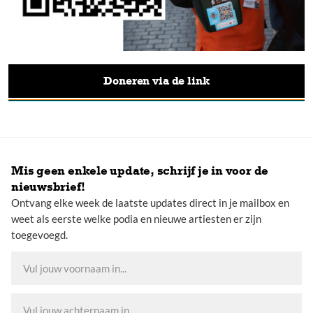
iOS camera app). 3. De €3,00 is een giftsuggestie. U kunt het
bedrag eventueel aanpassen. 4. Snel en veilig afronden via
iDEAL.
Doneren via de link
Mis geen enkele update, schrijf je in voor de
nieuwsbrief!
Ontvang elke week de laatste updates direct in je mailbox en
weet als eerste welke podia en nieuwe artiesten er zijn
toegevoegd.