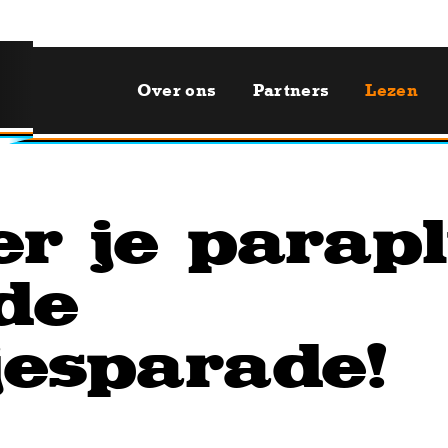
Over ons
Partners
Lezen
er je parap
de
jesparade!