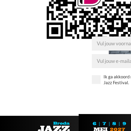
Mis geen enkele updat
voor de nieuwsbrief!
Ik ga akkoord
Jazz Festival.
6 | 7 | 8 | 9
MEI
2027