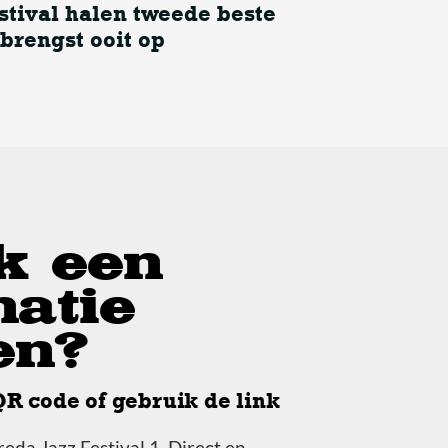
stival halen tweede beste
brengst ooit op
ers van het Breda Jazz Festival halen tweede beste opbrengst ooi
k een
natie
en?
QR code of gebruik de link
eda Jazz Festival 1. Direct en