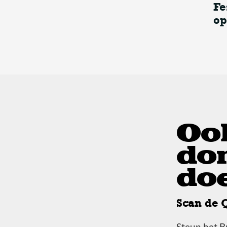
Fe
In memoriam Roland Kompier
op
Piek
Oo
do
do
Scan de 
Steun het Br