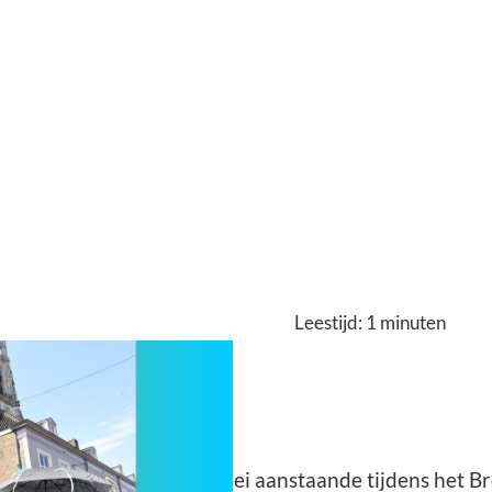
Leestijd:
1
minuten
Nieuwe Veste
bers is er op vrijdag 10 mei aanstaande tijdens het Br