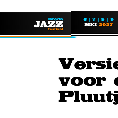
6 | 7 | 8 | 9
MEI
2027
Versi
voor 
Pluut