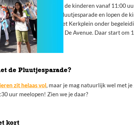
nd aan de parade kunnen de kinderen vanaf 11:00 uu
e. Om 12.30 uur start de Pluutjesparade en lopen de 
hting de schoolbands op het Kerkplein onder begeleid
aat de parade verder naar De Avenue. Daar start om 1
.
et de Pluutjesparade?
eren zit helaas vol
, maar je mag natuurlijk wel met je
30 uur meelopen! Zien we je daar?
t kort