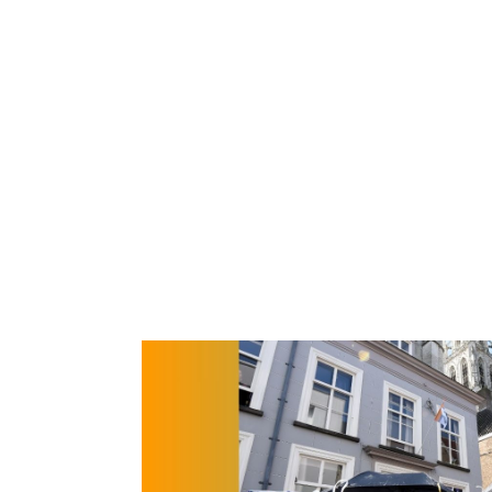
vrijdag 10 mei 2024 in 
Voor de jongste jazzliefheb