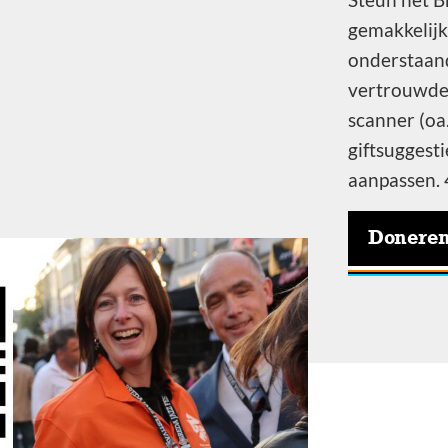
gemakkelijk
onderstaand
vertrouwde 
scanner (oa.
giftsuggest
aanpassen. 4
Doneren 