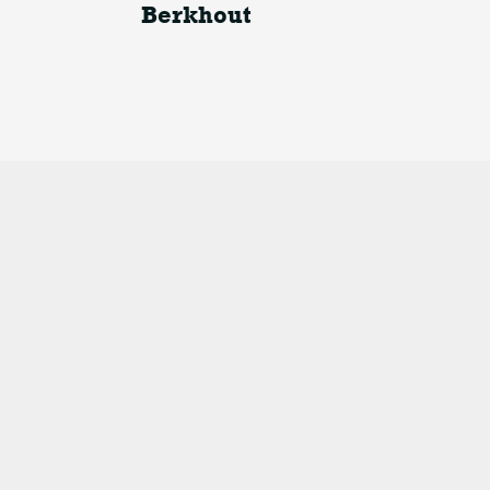
Berkhout
In memoriam Bernard Berkhout