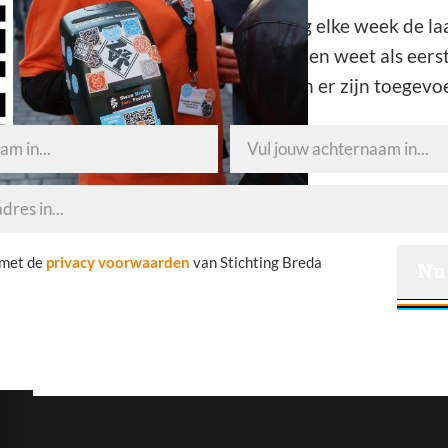
e, schrijf je in
Ontvang elke week de laat
mailbox en weet als eers
artiesten er zijn toegevo
 met de
privacy voorwaarden
van Stichting Breda