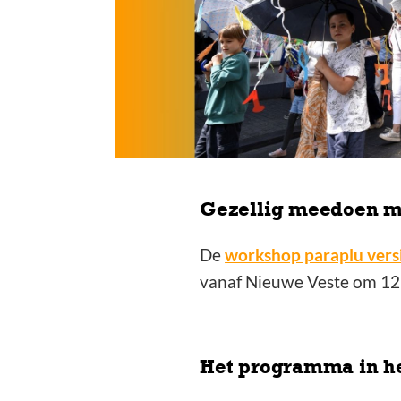
Pluutjesparade. Voorafgaa
versieren bij Nieuwe Vest
versierde parapluutjes ric
de stop op het Kerkplein g
kinderconcert Kleine Louis
Gezellig meedoen m
De
workshop paraplu versi
vanaf Nieuwe Veste om 12:
Het programma in he