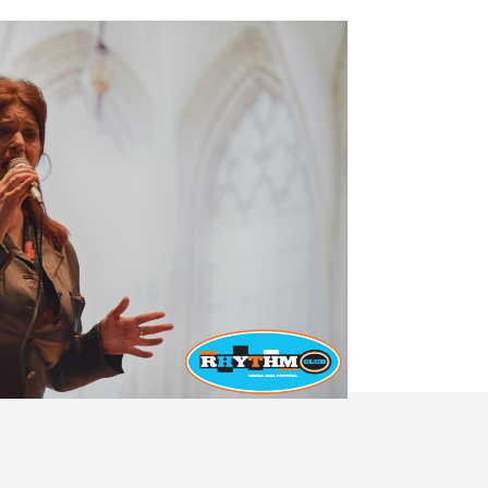
an bij de Club, Jazz up je
en we diverse