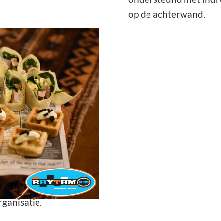
op de achterwand.
met elkaar verbindt.
ngeres Simone Roerade
ssend, jazzy en
 perfecte start van het
 veel bekende en ook
l dank aan Roel
ganisatie.