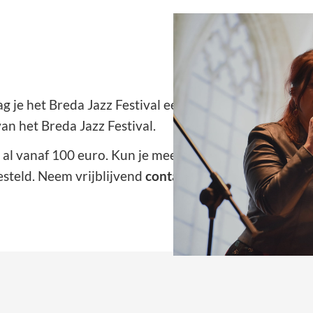
 je het Breda Jazz Festival een warm hart toe? Kom d
n het Breda Jazz Festival.
al vanaf 100 euro. Kun je meer betekenen? Dan hebb
steld. Neem vrijblijvend
contact
op!