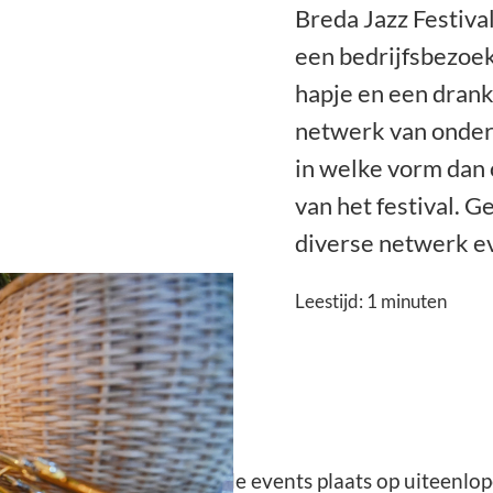
Breda Jazz Festiva
een bedrijfsbezoek
hapje en een drank
netwerk van onder
in welke vorm dan o
van het festival. G
diverse netwerk ev
Leestijd:
1
minuten
van ondernemers vinden de events plaats op uiteenlop