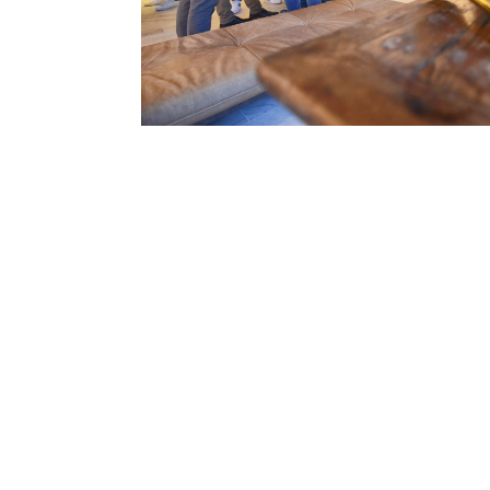
werd de Club uitgenodigd o
is gewend aan het organise
bijeenkomst “Rhythm Club