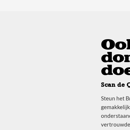
Oo
do
do
Scan de 
Steun het Br
gemakkelijk
onderstaand
vertrouwde 