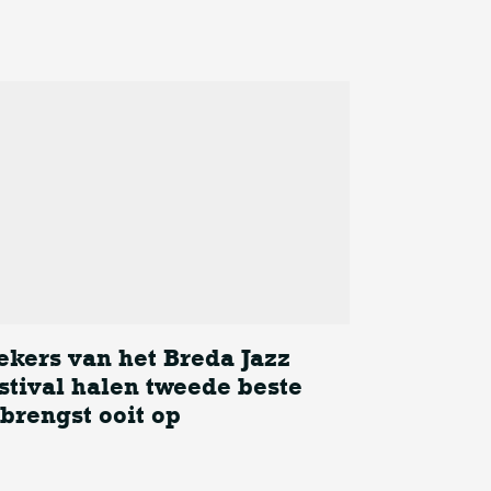
ekers van het Breda Jazz
stival halen tweede beste
brengst ooit op
ers van het Breda Jazz Festival halen tweede beste opbrengst ooi