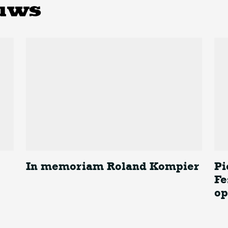
uws
In memoriam Roland Kompier
Pi
Fe
In memoriam Roland Kompier
op
Piek