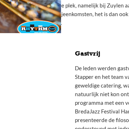
p een wel heel bijzondere plek, namelijk bij Zuylen a
ren van betekenisvolle bijeenkomsten, het is dan ook 
 met Ziel” werd genoemd.
Gastvrij
De leden werden gastv
Stapper en het team v
geweldige catering, w
natuurlijk niet kon on
programma met een vo
BredaJazz Festival Ha
presenteerde de filoso
ondersteund met indr