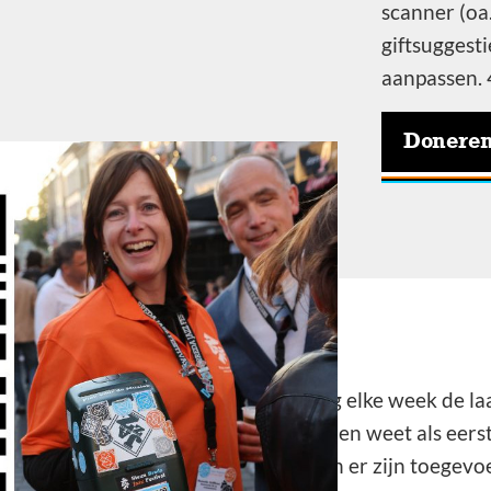
scanner (oa.
giftsuggest
aanpassen. 4
Doneren 
e, schrijf je in
Ontvang elke week de laat
mailbox en weet als eers
artiesten er zijn toegevo