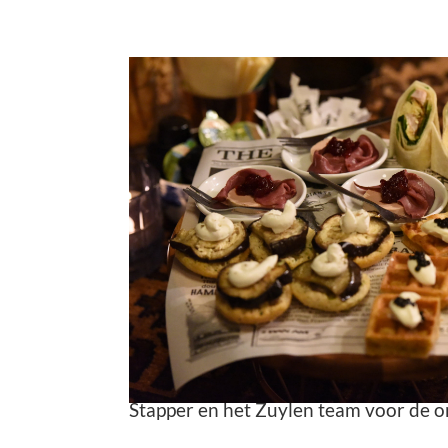
Mrs Hips
Natuurlijk is het muziek dat de leden 
De 4-koppige band Mrs Hips rond za
verzorgde een intiem concert. Heel pa
zonder de luisteraars los te laten. Een
feestje. Er was een hoge opkomst met
een aantal nieuwe bedrijven. Heel vee
Stapper en het Zuylen team voor de or