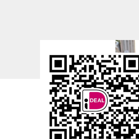
Mis geen enkele updat
voor de nieuwsbrief!