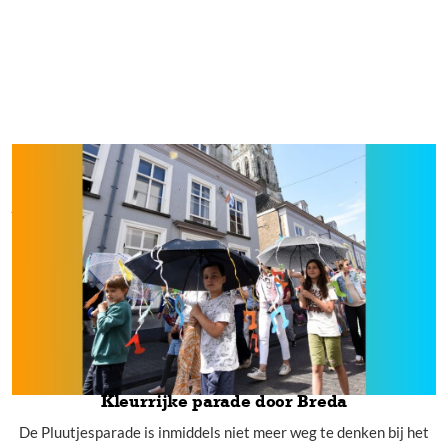
Informatie
Merchandise
Pers
Contact
Kom je eigen Breda Jazz Festival paraplu versieren! Ook dit
jaar maken we er tijdens het Breda Jazz Festival weer een
groot feest van. En daar hoort natuurlijk ook de
pluutjesparade bij! Vind jij het leuk om je eigen paraplu te
komen versieren? Schrijf je dan snel in. En neem ook je
broertje of zusje mee of een vriendje of vriendinnetje.
Leestijd:
1
minuten
Kleurrijke parade door Breda
De Pluutjesparade is inmiddels niet meer weg te denken bij het