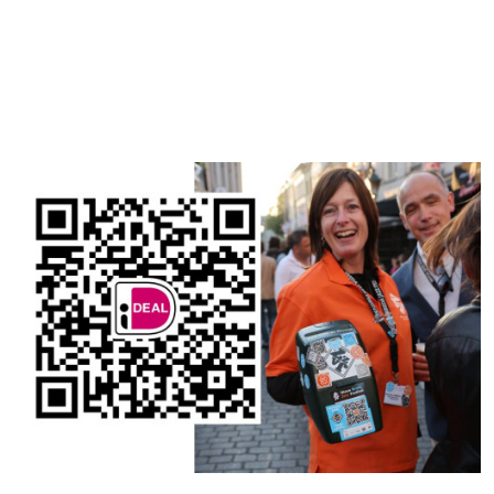
Ook een donatie
doen?
Scan de QR code of gebruik de link
Steun het Breda Jazz Festival 1. Direct en gemakkelijk doneren
via de QR-code of via de onderstaande knop. 2. Scannen met
eigen vertrouwde BankApp, Tikkie of generieke QR-scanner (oa.
iOS camera app). 3. De €3,00 is een giftsuggestie. U kunt het
bedrag eventueel aanpassen. 4. Snel en veilig afronden via
iDEAL.