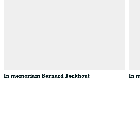
In memoriam Bernard Berkhout
In 
In memoriam Bernard Berkhout
In m