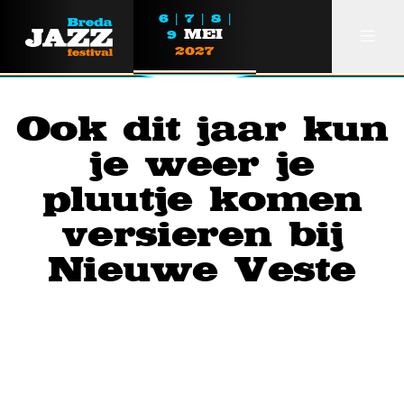
6 | 7 | 8 |
MEI
9
2027
Ook dit jaar kun
je weer je
Over ons
pluutje komen
Partners
versieren bij
Lezen
Nieuwe Veste
Foto's
Breda Jazz Festival Award