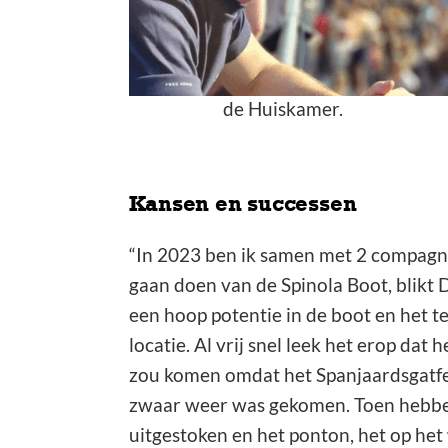
woonachtig in Breda. Vanui
horecaloopbaan van Dirk al
(mede)eigenaar van de hor
de Huiskamer.
Kansen en successen
“In 2023 ben ik samen met 2 compagno
gaan doen van de Spinola Boot, blikt D
een hoop potentie in de boot en het 
locatie. Al vrij snel leek het erop dat 
zou komen omdat het Spanjaardsgatfest
zwaar weer was gekomen. Toen hebb
uitgestoken en het ponton, het op het