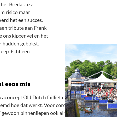
 het Breda Jazz
m risico maar
erd het een succes.
en tribute aan Frank
 ons kippenvel en het
ar hadden gebokst.
reep. Echt een
el eens mis
ecaconcept Old Dutch failliet moet laten verklaren. 
vreemd hoe dat werkt. Voor corona was het normaal da
 gewoon binnenliepen ook al was het redelijk vol. Da