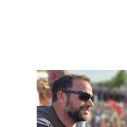
Even voorstellen: Di
Door: Edwin van den Heijk
Dirk van de Voort is een 