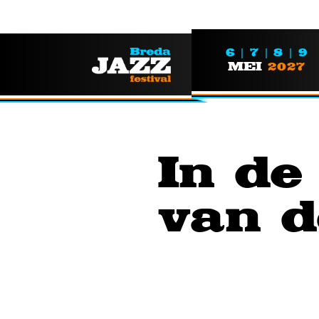
6 | 7 | 8 | 9
MEI
2027
In de 
van d