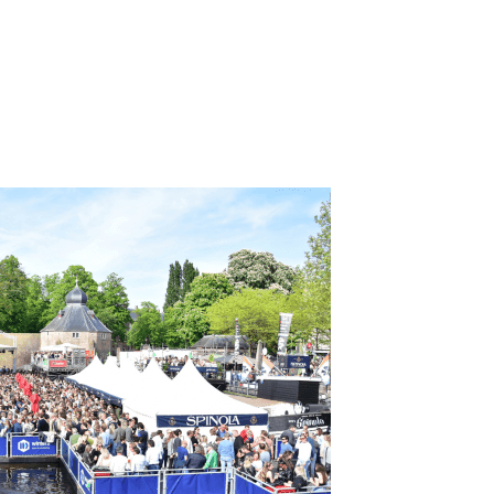
The Old Dutch kwam slecht
t mensen bij een
t gebeurde na corona niet