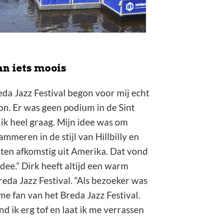
 te druk. Het lukte ons
in het hart.”
n iets moois
eda Jazz Festival begon voor mij echt
on. Er was geen podium in de Sint
 ik heel graag. Mijn idee was om
mmeren in de stijl van Hillbilly en
ten afkomstig uit Amerika. Dat vond
dee.” Dirk heeft altijd een warm
reda Jazz Festival. “Als bezoeker was
me fan van het Breda Jazz Festival.
d ik erg tof en laat ik me verrassen