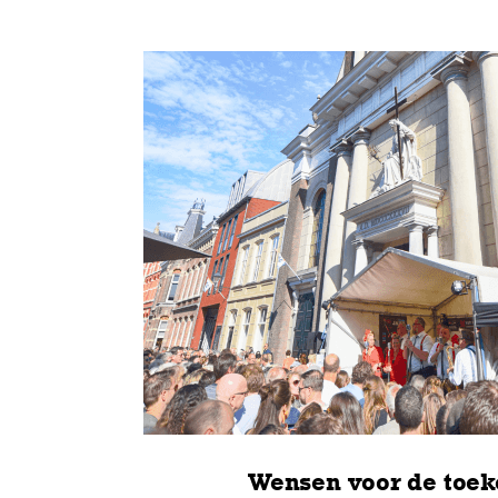
Hard werken en geni
“Tegenwoordig is het hard
Donderdag starten wij al 
ponton en is het aanpoten 
met de muziek tussen de o
en zaterdag heb ik wat mee
vrij en kan ik ook de ande
Wensen voor de toe