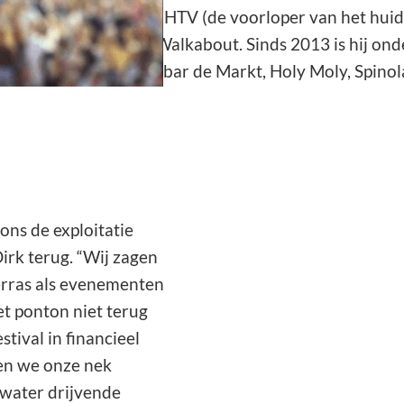
t zijn studie aan de NHTV (de voorloper van het hui
s bedrijfsleider van Walkabout. Sinds 2013 is hij o
ecaconcepten Gastrobar de Markt, Holy Moly, Spinola 
ns de exploitatie
irk terug. “Wij zagen
terras als evenementen
het ponton niet terug
ival in financieel
en we onze nek
 water drijvende