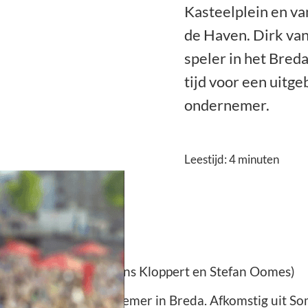
Kasteelplein en va
de Haven. Dirk van
speler in het Breda
tijd voor een uitg
ondernemer.
Leestijd:
4
minuten
rk van de Voort
ant (photocredits: Hans Kloppert en Stefan Oomes)
bekende horecaondernemer in Breda. Afkomstig uit S