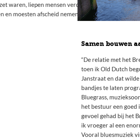
ezet waren, liepen mensen verder. Men vond het al snel
ren en moesten afscheid nemen van Old Dutch met pijn 
Samen bouwen aa
“De relatie met het Br
toen ik Old Dutch beg
Janstraat en dat wilde
bandjes te laten progra
Bluegrass, muzieksoor
het bestuur een goed i
gevoel gehad bij het B
ik vroeger al een enor
Vooral bluesmuziek vin