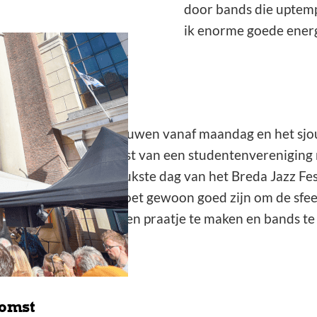
door bands die uptempo
ik enorme goede energ
eten
 werken met het opbouwen vanaf maandag en het sjo
om 12 uur met de komst van een studentenvereniging
op de – voor ons – drukste dag van het Breda Jazz Fes
ptredens door. Dat moet gewoon goed zijn om de sfee
r ruimte om overal een praatje te maken en bands te
re podia bezoeken.”
komst