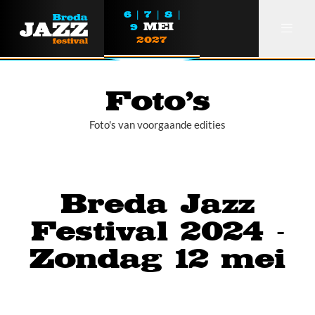
6 | 7 | 8 |
MEI
9
2027
Foto's
Foto's van voorgaande edities
Over ons
Partners
Breda Jazz
Lezen
Festival 2024 -
Foto's
Zondag 12 mei
Breda Jazz Festival Award