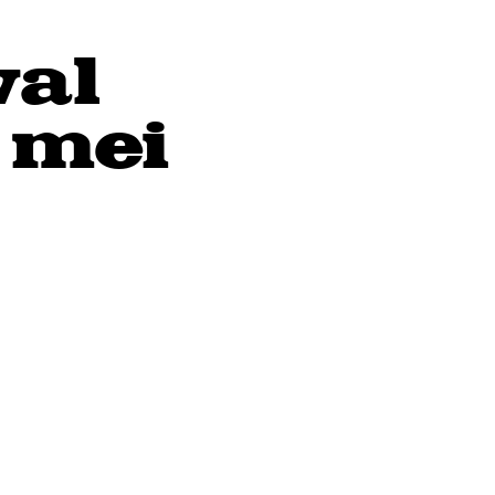
val
 mei