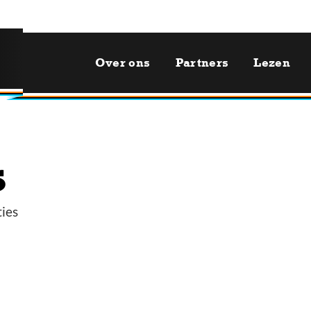
Over ons
Partners
Lezen
s
ties