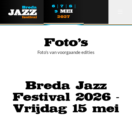
6 | 7 | 8 |
MEI
9
2027
Foto's
Foto's van voorgaande edities
Over ons
Partners
Breda Jazz
Lezen
Festival 2026 -
Foto's
Vrijdag 15 mei
Breda Jazz Festival Award