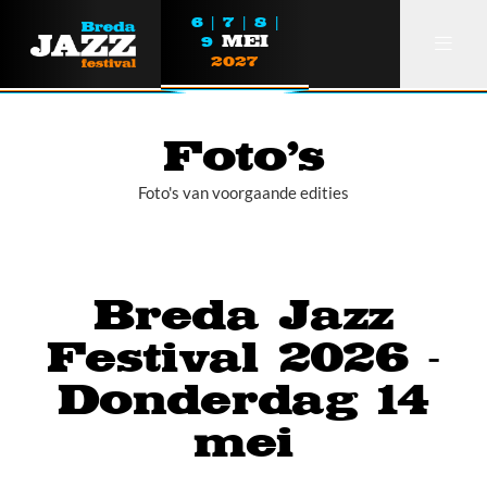
6 | 7 | 8 |
MEI
9
2027
Foto's
Foto's van voorgaande edities
Over ons
Partners
Breda Jazz
Lezen
Festival 2026 -
Foto's
Donderdag 14
Breda Jazz Festival Award
mei